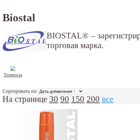
Biostal
BIOSTAL® – зарегистрир
торговая марка.
Термосы
Сортировать по
На странице
30
90
150
200
все