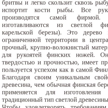
бритвы и легко скользит сквозь рыбу
испортит кости рыбы. Все руко
производятся самой фирмой. 
изготавливаются из светлой фи
карельской березы). Это дерево 
ограниченной территории в центр
прочный, крупно-волокнистый матер
для рукоятей финских ножей. Он
твердостью и прочностью, имеет п
пользуется успехом как в самой Финл
Благодаря своим уникальным свой
древесина, чем обычная финская бер
применяется для изготовления
традиционный тип светлой древесины
Чтобы удовлетворять требования