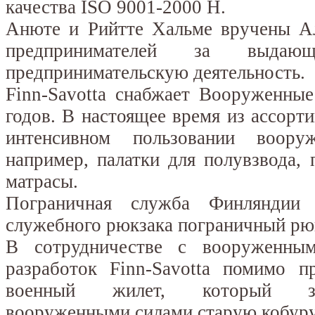
качества ISO 9001-2000 H.
Анюте и Рийтте Хальме вручены А
предпринимателей за выда
предпринимательскую деятельность.
Finn-Savotta снабжает Вооруженны
годов. В настоящее время из ассорти
интенсивном пользовании воору
например, палатки для полувзвода, п
матрасы.
Пограничная служба Финляндии 
служебного рюкзака пограничный рюк
В сотрудничестве с вооруженным
разработок Finn-Savotta помимо п
военный жилет, который за
вооруженными силами старую кобуру