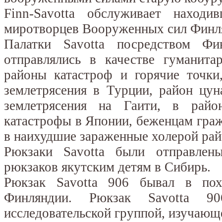
Finn-Savotta обслуживает находи
миротворцев Вооруженных сил Финля
Палатки Savotta посредством Фи
отправлялись в качестве гуманит
районы катастроф и горячие точки
землетрясения в Турции, район цун
землетрясения на Гаити, в район
катастрофы в Японии, беженцам гра
в наихудшие зараженные холерой ра
Рюкзаки Savotta были отправлен
рюкзаков якутским детям в Сибирь.
Рюкзак Savotta 906 бывал в пох
Финляндии. Рюкзак Savotta 90
исследовательской группой, изучающ