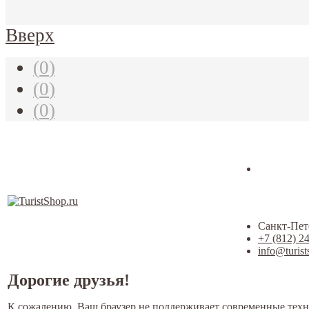
Вверх
(
0
)
(
0
)
(
0
)
Санкт-Пете
+7 (812) 2
info@turist
Дорогие друзья!
К сожалению, Ваш браузер не поддерживает современные техн