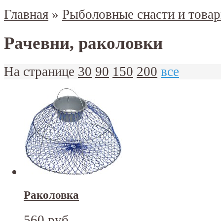
Главная
»
Рыболовные снасти и това
Рачевни, раколовки
На странице
30
90
150
200
все
Раколовка
560 руб.