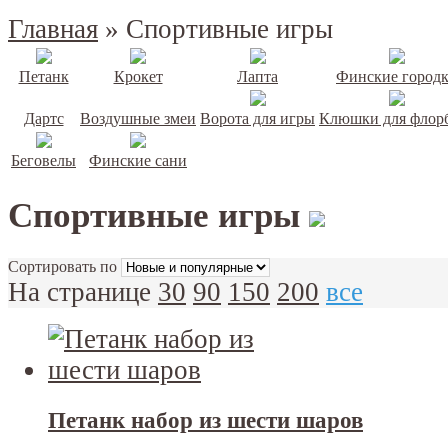
Главная
»
Спортивные игры
Петанк
Крокет
Лапта
Финские город
Дартс
Воздушные змеи
Ворота для игры
Клюшки для флор
Беговелы
Финские сани
Спортивные игры
Сортировать по
На странице
30
90
150
200
все
Петанк набор из шести шаров