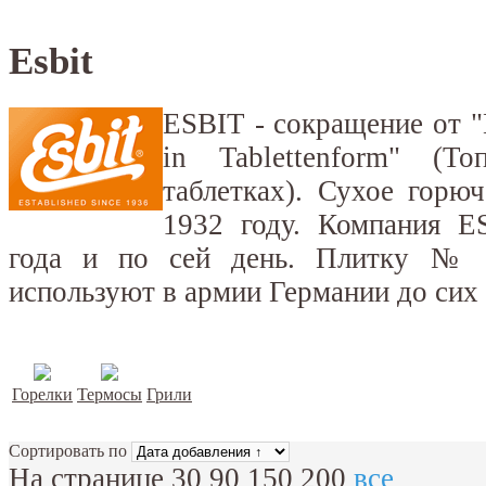
Esbit
ESBIT - сокращение от "
in Tablettenform" (
таблетках). Сухое гор
1932 году. Компания E
года и по сей день. Плитку № 
используют в армии Германии до сих 
Горелки
Термосы
Грили
Сортировать по
На странице
30
90
150
200
все