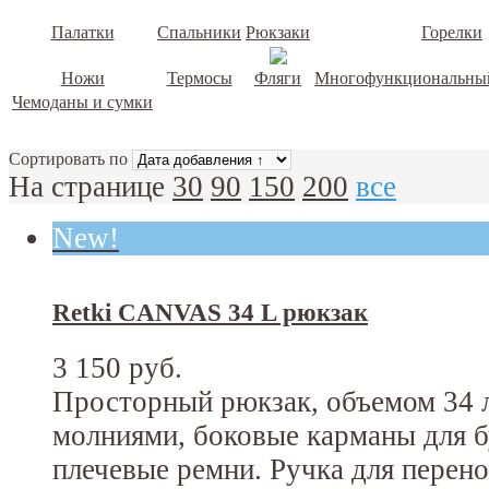
Палатки
Спальники
Рюкзаки
Горелки
Ножи
Термосы
Фляги
Многофункциональный
Чемоданы и сумки
Сортировать по
На странице
30
90
150
200
все
New!
Retki CANVAS 34 L рюкзак
3 150 руб.
Просторный рюкзак, объемом 34 л
молниями, боковые карманы для б
плечевые ремни. Ручка для перено