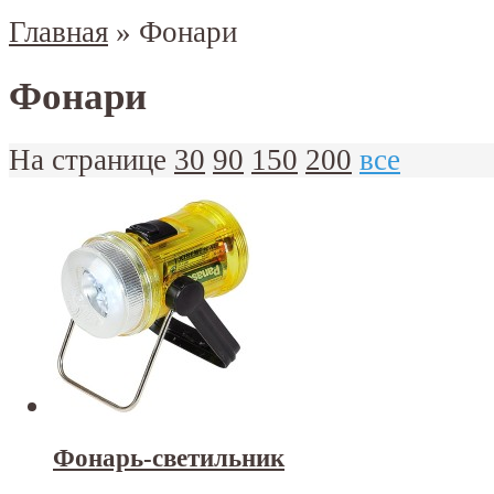
Главная
»
Фонари
Фонари
На странице
30
90
150
200
все
Фонарь-светильник