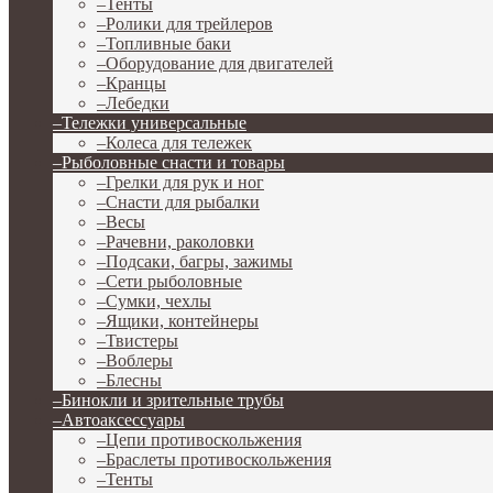
–
Тенты
–
Ролики для трейлеров
–
Топливные баки
–
Оборудование для двигателей
–
Кранцы
–
Лебедки
–
Тележки универсальные
–
Колеса для тележек
–
Рыболовные снасти и товары
–
Грелки для рук и ног
–
Снасти для рыбалки
–
Весы
–
Рачевни, раколовки
–
Подсаки, багры, зажимы
–
Сети рыболовные
–
Сумки, чехлы
–
Ящики, контейнеры
–
Твистеры
–
Воблеры
–
Блесны
–
Бинокли и зрительные трубы
–
Автоаксессуары
–
Цепи противоскольжения
–
Браслеты противоскольжения
–
Тенты