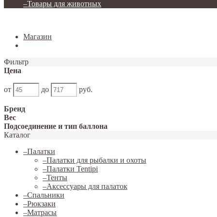
–
Товары для животных
Закрыть
Магазин
Блог / Новости
Фильтр
Цена
от
до
руб.
Бренд
Вес
Подсоединение и тип баллона
Каталог
–
Палатки
–
Палатки для рыбалки и охоты
–
Палатки Tentipi
–
Тенты
–
Аксессуары для палаток
–
Спальники
–
Рюкзаки
–
Матрасы