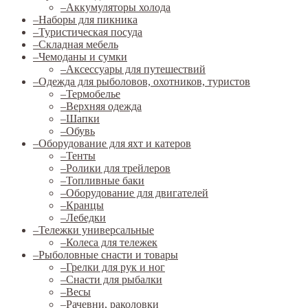
–
Аккумуляторы холода
–
Наборы для пикника
–
Туристическая посуда
–
Складная мебель
–
Чемоданы и сумки
–
Аксессуары для путешествий
–
Одежда для рыболовов, охотников, туристов
–
Термобелье
–
Верхняя одежда
–
Шапки
–
Обувь
–
Оборудование для яхт и катеров
–
Тенты
–
Ролики для трейлеров
–
Топливные баки
–
Оборудование для двигателей
–
Кранцы
–
Лебедки
–
Тележки универсальные
–
Колеса для тележек
–
Рыболовные снасти и товары
–
Грелки для рук и ног
–
Снасти для рыбалки
–
Весы
–
Рачевни, раколовки