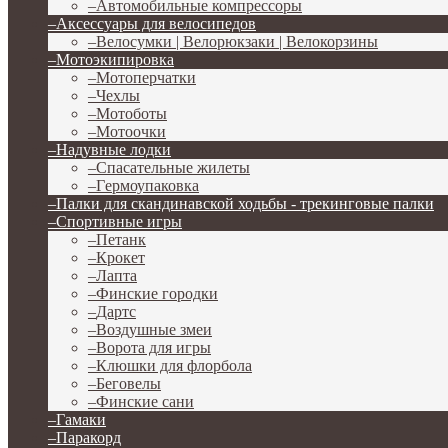
–
Автомобильные компрессоры
–
Аксессуары для велосипедов
–
Велосумки | Велорюкзаки | Велокорзины
–
Мотоэкипировка
–
Мотоперчатки
–
Чехлы
–
Мотоботы
–
Мотоочки
–
Надувные лодки
–
Спасательные жилеты
–
Гермоупаковка
–
Палки для скандинавской ходьбы - трекинговые палки
–
Спортивные игры
–
Петанк
–
Крокет
–
Лапта
–
Финские городки
–
Дартс
–
Воздушные змеи
–
Ворота для игры
–
Клюшки для флорбола
–
Беговелы
–
Финские сани
–
Гамаки
–
Паракорд