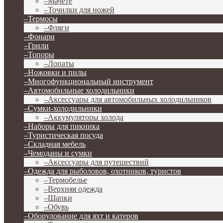
–
Мачете
–
Точилки для ножей
–
Термосы
–
Фляги
–
Фонари
–
Грили
–
Топоры
–
Лопаты
–
Ножовки и пилы
–
Многофункциональный инструмент
–
Автомобильные холодильники
–
Аксессуары для автомобильных холодильников
–
Сумки-холодильники
–
Аккумуляторы холода
–
Наборы для пикника
–
Туристическая посуда
–
Складная мебель
–
Чемоданы и сумки
–
Аксессуары для путешествий
–
Одежда для рыболовов, охотников, туристов
–
Термобелье
–
Верхняя одежда
–
Шапки
–
Обувь
–
Оборудование для яхт и катеров