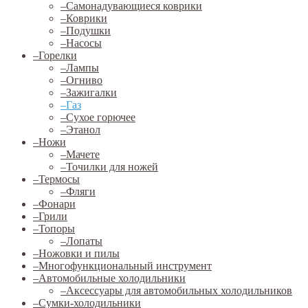
–
Самонадувающиеся коврики
–
Коврики
–
Подушки
–
Насосы
–
Горелки
–
Лампы
–
Огниво
–
Зажигалки
–
Газ
–
Сухое горючее
–
Этанол
–
Ножи
–
Мачете
–
Точилки для ножей
–
Термосы
–
Фляги
–
Фонари
–
Грили
–
Топоры
–
Лопаты
–
Ножовки и пилы
–
Многофункциональный инструмент
–
Автомобильные холодильники
–
Аксессуары для автомобильных холодильников
–
Сумки-холодильники