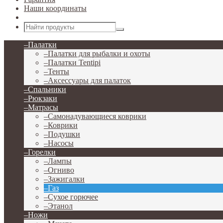
Наши координаты
Открыть меню
–
Палатки
–
Палатки для рыбалки и охоты
–
Палатки Tentipi
–
Тенты
–
Аксессуары для палаток
–
Спальники
–
Рюкзаки
–
Матрасы
–
Самонадувающиеся коврики
–
Коврики
–
Подушки
–
Насосы
–
Горелки
–
Лампы
–
Огниво
–
Зажигалки
–
Газ
–
Сухое горючее
–
Этанол
–
Ножи