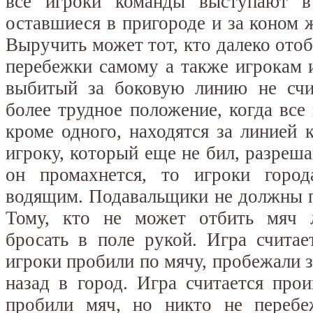
все игроки команды выступают 
оставшиеся в пригороде и за коном 
Выручить может тот, кто далеко отоб
перебежки самому а также игрокам 
выбитый за боковую линию не счит
более трудное положение, когда вс
кроме одного, находятся за линией к
игроку, который еще не бил, разреш
он промахнется, то игроки горо
водящим. Подавальщики не должны п
Тому, кто не может отбить мяч л
бросать в поле рукой. Игра считае
игроки пробили по мячу, пробежали з
назад в город. Игра считается про
пробили мяч, но никто не переб