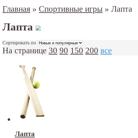
Главная
»
Спортивные игры
»
Лапта
Лапта
Сортировать по
На странице
30
90
150
200
все
Лапта