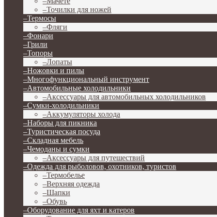
–
Мачете
–
Точилки для ножей
–
Термосы
–
Фляги
–
Фонари
–
Грили
–
Топоры
–
Лопаты
–
Ножовки и пилы
–
Многофункциональный инструмент
–
Автомобильные холодильники
–
Аксессуары для автомобильных холодильников
–
Сумки-холодильники
–
Аккумуляторы холода
–
Наборы для пикника
–
Туристическая посуда
–
Складная мебель
–
Чемоданы и сумки
–
Аксессуары для путешествий
–
Одежда для рыболовов, охотников, туристов
–
Термобелье
–
Верхняя одежда
–
Шапки
–
Обувь
–
Оборудование для яхт и катеров