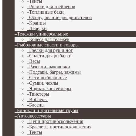
–
Тенты
–
Ролики для трейлеров
–
Топливные баки
–
Оборудование для двигателей
–
Кранцы
–
Лебедки
–
Тележки универсальные
–
Колеса для тележек
–
Рыболовные снасти и товары
–
Грелки для рук и ног
–
Снасти для рыбалки
–
Весы
–
Рачевни, раколовки
–
Подсаки, багры, зажимы
–
Сети рыболовные
–
Сумки, чехлы
–
Ящики, контейнеры
–
Твистеры
–
Воблеры
–
Блесны
–
Бинокли и зрительные трубы
–
Автоаксессуары
–
Цепи противоскольжения
–
Браслеты противоскольжения
–
Тенты