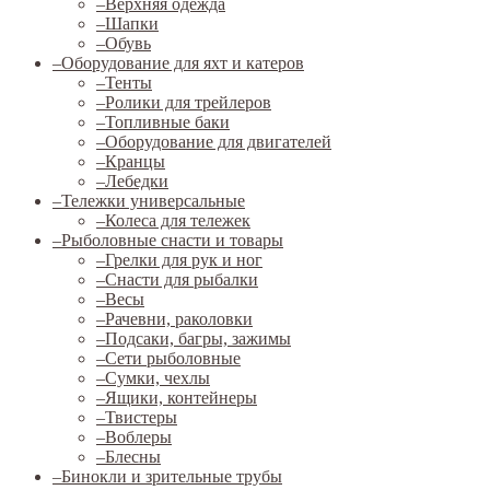
–
Верхняя одежда
–
Шапки
–
Обувь
–
Оборудование для яхт и катеров
–
Тенты
–
Ролики для трейлеров
–
Топливные баки
–
Оборудование для двигателей
–
Кранцы
–
Лебедки
–
Тележки универсальные
–
Колеса для тележек
–
Рыболовные снасти и товары
–
Грелки для рук и ног
–
Снасти для рыбалки
–
Весы
–
Рачевни, раколовки
–
Подсаки, багры, зажимы
–
Сети рыболовные
–
Сумки, чехлы
–
Ящики, контейнеры
–
Твистеры
–
Воблеры
–
Блесны
–
Бинокли и зрительные трубы