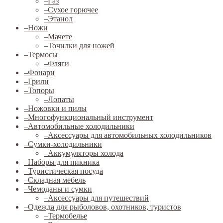
–
Газ
–
Сухое горючее
–
Этанол
–
Ножи
–
Мачете
–
Точилки для ножей
–
Термосы
–
Фляги
–
Фонари
–
Грили
–
Топоры
–
Лопаты
–
Ножовки и пилы
–
Многофункциональный инструмент
–
Автомобильные холодильники
–
Аксессуары для автомобильных холодильников
–
Сумки-холодильники
–
Аккумуляторы холода
–
Наборы для пикника
–
Туристическая посуда
–
Складная мебель
–
Чемоданы и сумки
–
Аксессуары для путешествий
–
Одежда для рыболовов, охотников, туристов
–
Термобелье