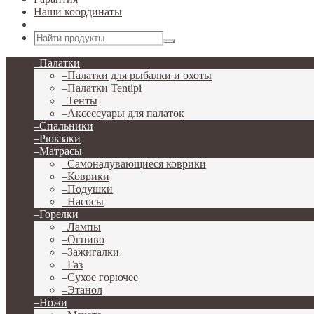
Наши координаты
Открыть меню
–
Палатки
–
Палатки для рыбалки и охоты
–
Палатки Tentipi
–
Тенты
–
Аксессуары для палаток
–
Спальники
–
Рюкзаки
–
Матрасы
–
Самонадувающиеся коврики
–
Коврики
–
Подушки
–
Насосы
–
Горелки
–
Лампы
–
Огниво
–
Зажигалки
–
Газ
–
Сухое горючее
–
Этанол
–
Ножи