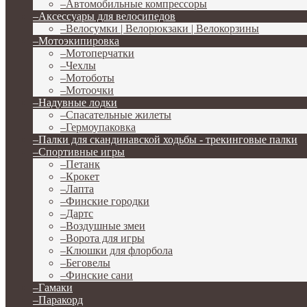
–
Автомобильные компрессоры
–
Аксессуары для велосипедов
–
Велосумки | Велорюкзаки | Велокорзины
–
Мотоэкипировка
–
Мотоперчатки
–
Чехлы
–
Мотоботы
–
Мотоочки
–
Надувные лодки
–
Спасательные жилеты
–
Гермоупаковка
–
Палки для скандинавской ходьбы - трекинговые палки
–
Спортивные игры
–
Петанк
–
Крокет
–
Лапта
–
Финские городки
–
Дартс
–
Воздушные змеи
–
Ворота для игры
–
Клюшки для флорбола
–
Беговелы
–
Финские сани
–
Гамаки
–
Паракорд