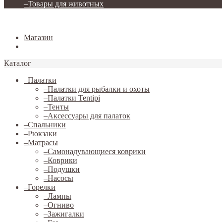
–
Товары для животных
Закрыть
Магазин
Блог / Новости
Каталог
–
Палатки
–
Палатки для рыбалки и охоты
–
Палатки Tentipi
–
Тенты
–
Аксессуары для палаток
–
Спальники
–
Рюкзаки
–
Матрасы
–
Самонадувающиеся коврики
–
Коврики
–
Подушки
–
Насосы
–
Горелки
–
Лампы
–
Огниво
–
Зажигалки