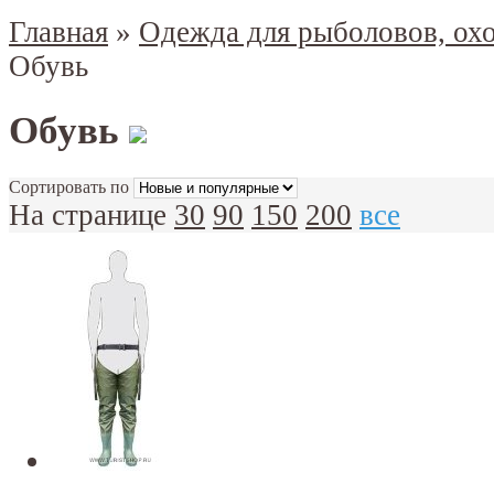
Главная
»
Одежда для рыболовов, охо
Обувь
Обувь
Сортировать по
На странице
30
90
150
200
все